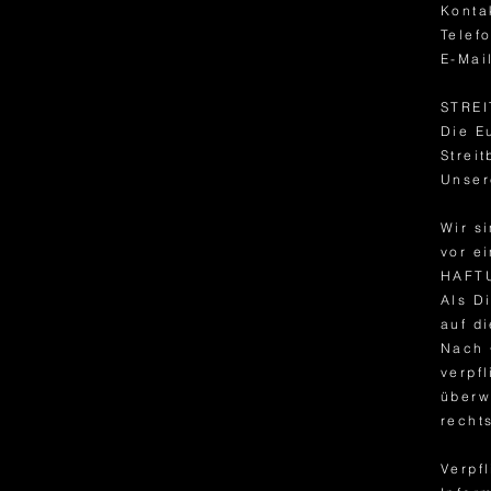
Konta
Telef
E-Mai
STRE
Die E
Strei
Unser
Wir si
vor e
HAFT
Als D
auf d
Nach 
verpf
überw
recht
Verpf