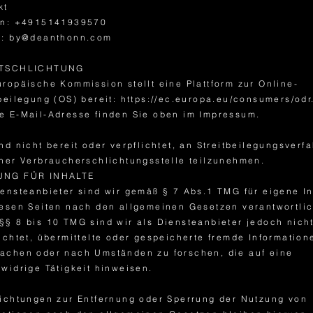
kt
on: +4915141939570
l: by@deanthonn.com
ITSCHLICHTUNG
uropäische Kommission stellt eine Plattform zur Online-
tbeilegung (OS) bereit: https://ec.europa.eu/consumers/odr
e E-Mail-Adresse finden Sie oben im Impressum.
nd nicht bereit oder verpflichtet, an Streitbeilegungsverf
iner Verbraucherschlichtungsstelle teilzunehmen.
UNG FÜR INHALTE
iensteanbieter sind wir gemäß § 7 Abs.1 TMG für eigene In
iesen Seiten nach den allgemeinen Gesetzen verantwortlic
§§ 8 bis 10 TMG sind wir als Diensteanbieter jedoch nich
lichtet, übermittelte oder gespeicherte fremde Information
achen oder nach Umständen zu forschen, die auf eine
swidrige Tätigkeit hinweisen.
lichtungen zur Entfernung oder Sperrung der Nutzung von