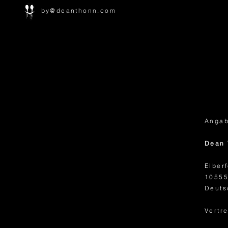
by@deanthonn.com
Angab
Dean 
Elberf
10555
Deuts
Vertr