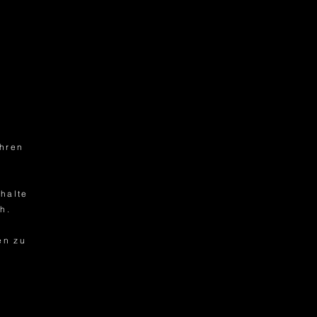
.
ahren
halte
h.
t
en zu