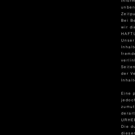
Infor
unber
Zeitp
Bei B
wir d
HAFT
Unser
Inhal
fremd
verlin
Seite
der V
Inhal
Eine 
jedoc
zumut
derar
URHE
Die d
diese