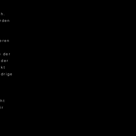
ch.
rden
deren
e
e der
 der
nkt
idrige
cht
ir