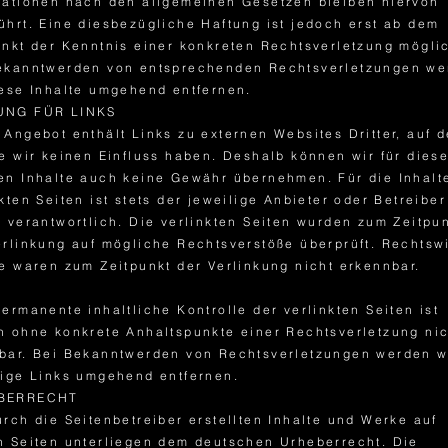
mationen nach den allgemeinen Gesetzen bleiben hiervon
ührt. Eine diesbezügliche Haftung ist jedoch erst ab dem
unkt der Kenntnis einer konkreten Rechtsverletzung mögli
ekanntwerden von entsprechenden Rechtsverletzungen we
iese Inhalte umgehend entfernen.
UNG FÜR LINKS
 Angebot enthält Links zu externen Websites Dritter, auf 
te wir keinen Einfluss haben. Deshalb können wir für dies
en Inhalte auch keine Gewähr übernehmen. Für die Inhalt
kten Seiten ist stets der jeweilige Anbieter oder Betreiber
n verantwortlich. Die verlinkten Seiten wurden zum Zeitpu
erlinkung auf mögliche Rechtsverstöße überprüft. Rechtsw
te waren zum Zeitpunkt der Verlinkung nicht erkennbar.
permanente inhaltliche Kontrolle der verlinkten Seiten ist
h ohne konkrete Anhaltspunkte einer Rechtsverletzung ni
bar. Bei Bekanntwerden von Rechtsverletzungen werden w
tige Links umgehend entfernen.
BERRECHT
urch die Seitenbetreiber erstellten Inhalte und Werke auf
n Seiten unterliegen dem deutschen Urheberrecht. Die